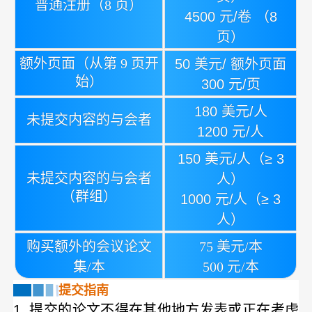
普通注册（8 页）
4500 元/卷 （8
页）
额外页面（从第 9 页开
50 美元/ 额外页面
始）
300 元/页
180 美元/人
未提交内容的与会者
1200 元/人
150 美元/人（≥ 3
未提交内容的与会者
人）
（群组）
1000 元/人（≥ 3
人）
购买额外的会议论文
75 美元/本
集/本
500 元/本
提交指南
1. 提交的论文不得在其他地方发表或正在考虑