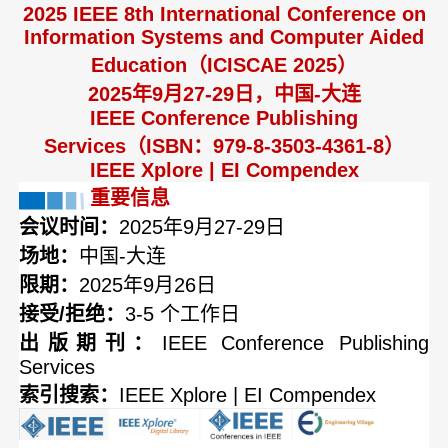
2025 IEEE 8th International Conference on
Information Systems and Computer Aided
Education（ICISCAE 2025）
2025年9月27-29日，中国-大连
IEEE Conference Publishing
Services（ISBN：979-8-3503-4361-8）
IEEE Xplore | EI Compendex
重要信息
会议时间：
2025年9月27-29日
场地：
中国-大连
限期：
2025年9月26日
接受/拒绝：
3-5 个工作日
出版期刊：
IEEE Conference Publishing
Services
索引搜索：
IEEE Xplore | EI Compendex