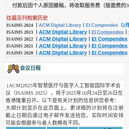
付款后因个人原因撤稿，将收取服务费（版面费的3
往
届见刊检索历史
ISAIMS 2024 丨
ACM Digital Library
丨
EI Compendex
（2
ACM Digital Library
ISAIMS 2023 丨
丨
EI Compendex
丨
ACM Digital Library
EI Compendex
ISAIMS 2022 丨
丨
ACM Digital Library
EI Compendex
ISAIMS 2021 丨
丨
ACM Digital Library
EI Compendex
ISAIMS 2020 丨
丨
会议日程
[ACM]2025年智慧医疗与医学人工智能国际学术会
议（ISAIMS 2025），将于2025年10月24日至26日在
香港隆重召开。以下是有关计划的信息供您参考：
大纲计划显示在此页面上。更详细的计划将在注册
截止日期后通过电子邮件发送给您。实际时间安排
可能会根据参与者人数略有不同。