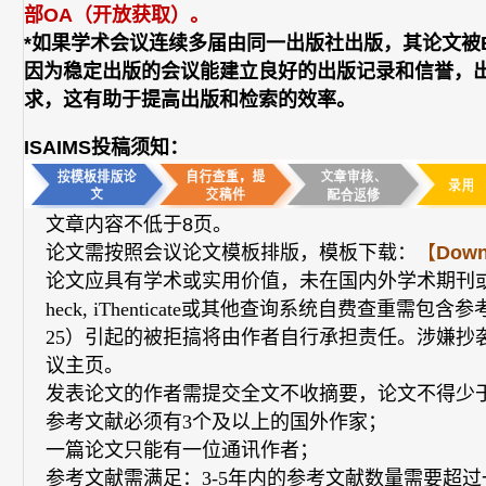
部OA（开放获取）。
*如果学术会议连续多届由同一出版社出版，其论文被
因为稳定出版的会议能建立良好的出版记录和信誉，
求，这有助于提高出版和检索的效率。
ISAIMS投稿须知：
文章内容不低于8页。
论文需按照会议论文模板排版，模板下载：
【
Down
论文应具有学术或实用价值，未在国内外学术期刊或会
heck, iThenticate或其他查询系统自费查重需
25）引起的被拒搞将由作者自行承担责任。涉嫌抄
议主页。
发表论文的作者需提交全文不收摘要，论文不得少
参考文献必须有3个及以上的国外作家；
一篇论文只能有一位通讯作者；
参考文献需满足：3-5年内的参考文献数量需要超过