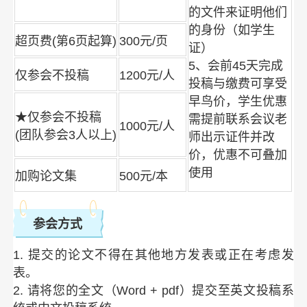
的文件来证明他们
的身份（如学生
超页费(第6页起算)
300元/页
证）
5、会前45天完成
仅参会不投稿
1200元/人
投稿与缴费可享受
早鸟价，学生优惠
★仅参会不投稿
需提前联系会议老
1000元/人
(团队参会3人以上)
师出示证件并改
价，优惠不可叠加
使用
加购论文集
500元/本
参会方式
1. 提交的论文不得在其他地方发表或正在考虑发
表。
2. 请将您的全文（Word + pdf）提交至英文投稿系