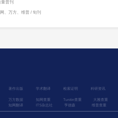
质量普刊
 知网、万方、维普 / 旬刊
著作出版
学术翻译
检索证明
科研资讯
万方数据
知网查重
Tunitin查重
大雅查重
知网翻译
ITS杂志社
亨德森
维普查重