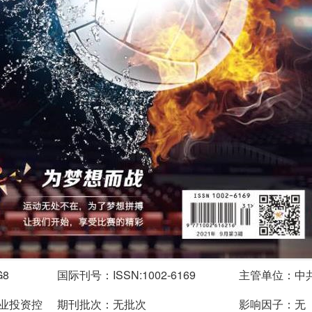
G8
国际刊号：ISSN:1002-6169
主管单位：中
业投资控
期刊批次：无批次
影响因子：无