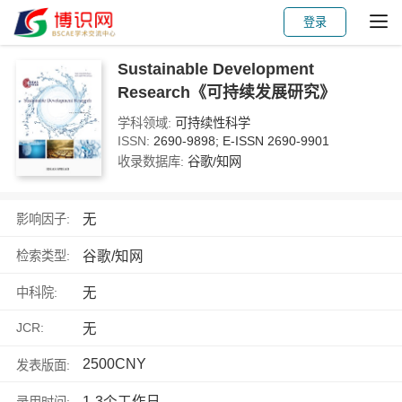
登录
Sustainable Development
Research《可持续发展研究》
学科领域:
可持续性科学
ISSN:
2690-9898; E-ISSN 2690-9901
收录数据库:
谷歌/知网
无
影响因子:
谷歌/知网
检索类型:
无
中科院:
JCR:
无
2500CNY
发表版面:
1-3个工作日
录用时间: